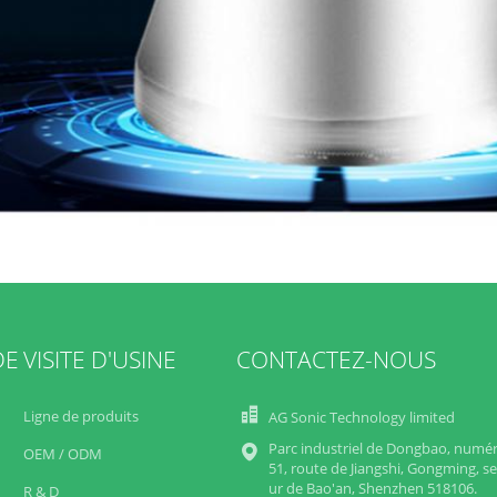
DE
VISITE D'USINE
CONTACTEZ-NOUS
Ligne de produits
AG Sonic Technology limited
Parc industriel de Dongbao, numér
OEM / ODM
51, route de Jiangshi, Gongming, se
ur de Bao'an, Shenzhen 518106.
R & D