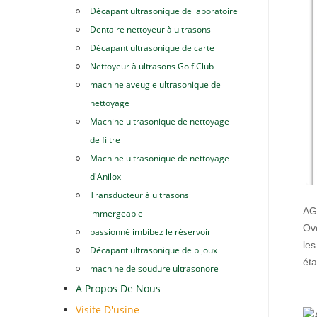
Décapant ultrasonique de laboratoire
Dentaire nettoyeur à ultrasons
Décapant ultrasonique de carte
Nettoyeur à ultrasons Golf Club
machine aveugle ultrasonique de
nettoyage
Machine ultrasonique de nettoyage
de filtre
Machine ultrasonique de nettoyage
d'Anilox
Transducteur à ultrasons
AG 
immergeable
Ove
passionné imbibez le réservoir
les
Décapant ultrasonique de bijoux
éta
machine de soudure ultrasonore
A Propos De Nous
Visite D'usine