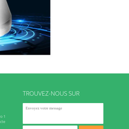
TROUVEZ-NOUS SUR
o 1
cte