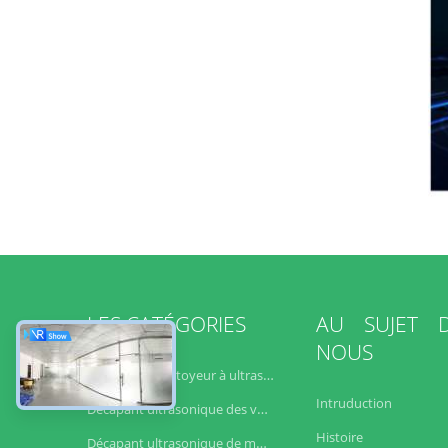
LES CATÉGORIES
AU SUJET 
NOUS
industrielle nettoyeur à ultrasons
Intruduction
Décapant ultrasonique des véhicules à moteur
Histoire
Décapant ultrasonique de moteur