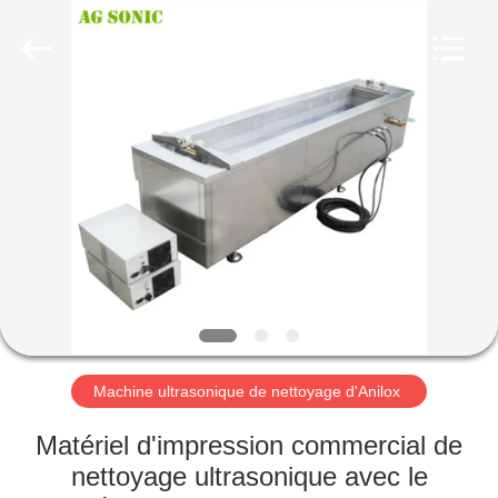
2026
AG
Sonic
Technology
limited.
All
Rights
Reserved.
MAISON
PRODUITS
VR
SHOW
AU
SUJET
Machine ultrasonique de nettoyage d'Anilox
DE
Matériel d'impression commercial de
NOUS
nettoyage ultrasonique avec le