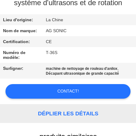
système d'ultrasons et de rotation
VISITE
Lieu d'origine:
La Chine
D'USINE
Nom de marque:
AG SONIC
CONTRÔLE
Certification:
CE
DE
Numéro de
T-36S
modèle:
QUALITÉ
Surligner:
,
machine de nettoyage de rouleau d'anilox
Décapant ultrasonique de grande capacité
CONTACTEZ-
NOUS
CONTACT!
NOUVELLES
DÉPLIER LES DÉTAILS
DEMANDEZ