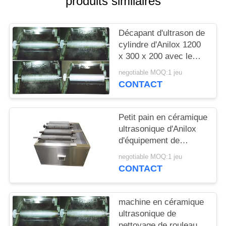
produits similaires
UNE
CITATION
Décapant d'ultrason de
cylindre d'Anilox 1200
PLAN
x 300 x 200 avec le
DU
système tournant
negotiable MOQ:1 jeu
SITE
CONTACT
PRIVACY
Petit pain en céramique
ultrasonique d'Anilox
POLICY
d'équipement de
nettoyage de rouleau
negotiable MOQ:1 jeu
d'Anilox et pièces
CONTACT
métalliques nettoyant
le décapant sonique de
bain
machine en céramique
ultrasonique de
nettoyage de rouleau