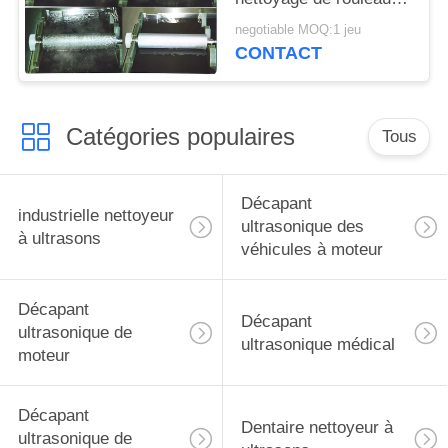
d'Anilox de décapant
negotiable MOQ:1 jeu
ultrasonique de
CONTACT
Courtain de rouleau de
2400mm
Catégories populaires
Tous
Décapant
industrielle nettoyeur
ultrasonique des
à ultrasons
véhicules à moteur
Décapant
Décapant
ultrasonique de
ultrasonique médical
moteur
Décapant
Dentaire nettoyeur à
ultrasonique de