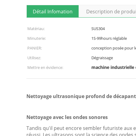
Détail Infomation
Description de produ
Matériau:
SUS304
Minuterie:
1S-99hours réglable
PANIER:
conception posée pour l
Utilisez:
Dégraissage
machine industrielle
Mettre en évidence:
Nettoyage ultrasonique profond de décapant d
Nettoyage avec les ondes sonores
Tandis qu'il peut encore sembler futuriste aux 
réussi. Les ultrasons sont la science des ond