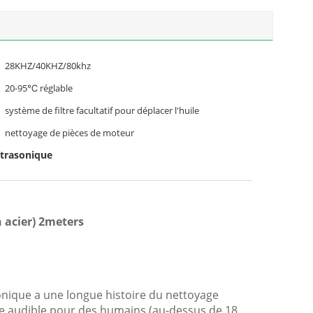
28KHZ/40KHZ/80khz
20-95℃ réglable
système de filtre facultatif pour déplacer l'huile
nettoyage de pièces de moteur
ltrasonique
 acier) 2meters
sonique a une longue histoire du nettoyage
ée audible pour des humains (au-dessus de 18