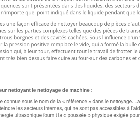
fréquences sont présentées dans des liquides, des secteur
 n'importe quel point indiqué dans le liquide pendant que 
s une façon efficace de nettoyer beaucoup de pièces d'auto
niques sur les parties complexes telles que des pièces de t
trous borgnes et des cavités cachées. Sous l'influence d'un v
r la pression positive remplace le vide, qui a formé la bulle 
sion qui, à leur tour, effectuent tout le travail de frotte
 très bien dessus faire cuire au four-sur des carbones et 
ur nettoyant le nettoyage de machine :
 connue sous le nom de la « référence » dans le nettoyage. La c
tteindre les secteurs internes, qui ne sont pas accessibles à l'
énergie ultrasonique fournit la « poussée » physique exigée pou