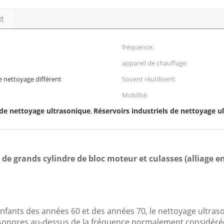
it
fréquence:
appareil de chauffage:
e nettoyage différent
Sovent réutilisent:
Mobilité:
 de nettoyage ultrasonique
Réservoirs industriels de nettoyage u
,
e grands cylindre de bloc moteur et culasses (alliage en
enfants des années 60 et des années 70, le nettoyage ultra
es sonores au-dessus de la fréquence normalement considér