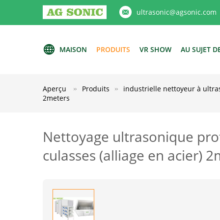
ultrasonic@agsonic.com
MAISON
PRODUITS
VR SHOW
AU SUJET D
Aperçu
Produits
industrielle nettoyeur à ultr
2meters
Nettoyage ultrasonique pro
culasses (alliage en acier) 