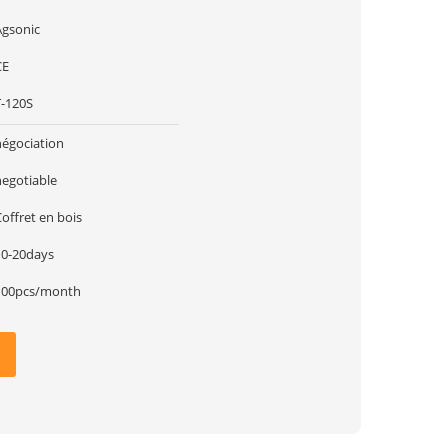
Agsonic
CE
T-120S
négociation
negotiable
offret en bois
10-20days
100pcs/month