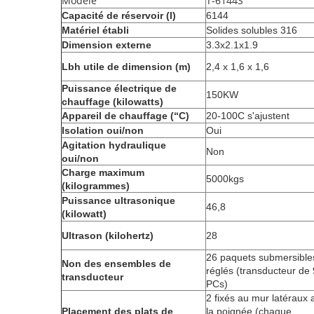
Modèle
T-6144S
Capacité de réservoir (l)
6144
Matériel établi
Solides solubles 316
Dimension externe
3.3x2.1x1.9
Lbh utile de dimension (m)
2,4 x 1,6 x 1,6
Puissance électrique de
150KW
chauffage (kilowatts)
Appareil de chauffage (“C)
20-100C s'ajustent
Isolation oui/non
Oui
Agitation hydraulique
Non
oui/non
Charge maximum
5000kgs
(kilogrammes)
Puissance ultrasonique
46,8
(kilowatt)
Ultrason (kilohertz)
28
26 paquets submersible
Non des ensembles de
réglés (transducteur de
transducteur
PCs)
2 fixés au mur latéraux 
Placement des plats de
la poignée (chaque