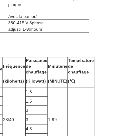
plaqué
Avec le panier/
380-415 V 3phase
adjustr 1-99hours
Puissance
Température
Fréquence
de
Minuterie
de
ue
chauffage
chauffage
(kilohertz)
(Kilowatt)
(MINUTE)
(℃)
1,5
1,5
3
28/40
3
1-99
4,5