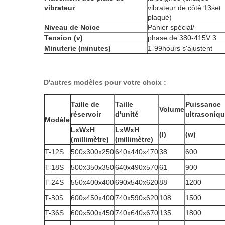
vibrateur
vibrateur de côté 13set
plaqué)
Niveau de Noice
Panier spécial/
Tension (v)
phase de 380-415V 3
Minuterie (minutes)
1-99hours s'ajustent
D'autres modèles pour votre choix :
Taille de
Taille
Puissance
Volume
réservoir
d'unité
ultrasoniq
Modèle
LxWxH
LxWxH
(l)
(w)
(millimètre)
(millimètre)
T-12S
500x300x250
640x440x470
38
600
T-18S
500x350x350
640x490x570
61
900
T-24S
550x400x400
690x540x620
88
1200
T-30S
600x450x400
740x590x620
108
1500
T-36S
600x500x450
740x640x670
135
1800