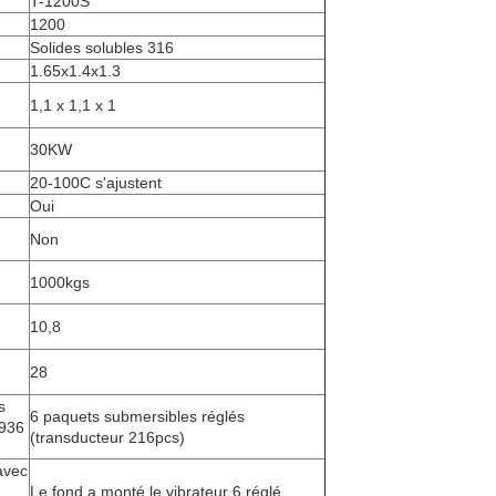
T-1200S
1200
Solides solubles 316
1.65x1.4x1.3
1,1 x 1,1 x 1
30KW
20-100C s'ajustent
Oui
Non
1000kgs
10,8
28
s
6 paquets submersibles réglés
 936
(transducteur 216pcs)
avec
Le fond a monté le vibrateur 6 réglé