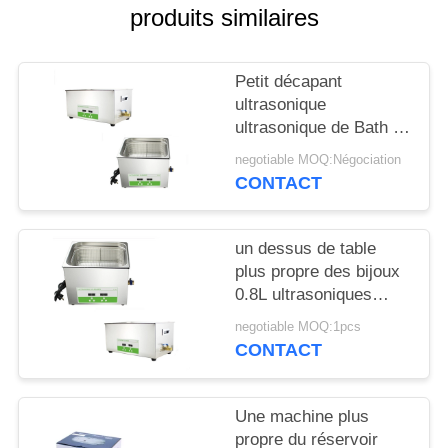
UNE
produits similaires
CITATION
Petit décapant
PLAN
ultrasonique
ultrasonique de Bath du
DU
décapant 0.8L de
negotiable MOQ:Négociation
SITE
Benchtop pour
CONTACT
l'affichage numérique
de laboratoire
PRIVACY
un dessus de table
POLICY
plus propre des bijoux
0.8L ultrasoniques
avec la minuterie
negotiable MOQ:1pcs
réglable
CONTACT
Une machine plus
propre du réservoir