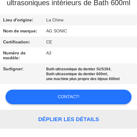
ultrasoniques intérieurs de Bath 600ml
VISITE
Lieu d'origine:
La Chine
D'USINE
Nom de marque:
AG SONIC
CONTRÔLE
Certification:
CE
DE
Numéro de
A3
modèle:
QUALITÉ
Surligner:
,
Bath ultrasonique du dentier SUS304
,
Bath ultrasonique du dentier 600ml
CONTACTEZ-
une machine plus propre des bijoux 600ml
NOUS
CONTACT!
NOUVELLES
DÉPLIER LES DÉTAILS
DEMANDEZ