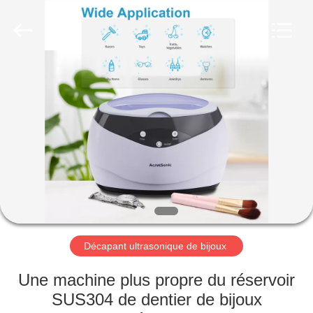
2026
AG
Sonic
Technology
limited.
All
Rights
Reserved.
MAISON
PRODUITS
VR
SHOW
AU
SUJET
Décapant ultrasonique de bijoux
DE
Une machine plus propre du réservoir
NOUS
SUS304 de dentier de bijoux