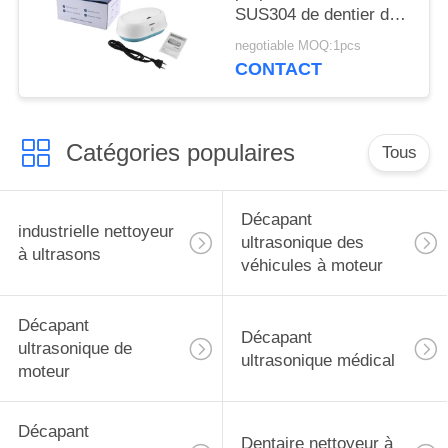
SUS304 de dentier de
bijoux ultrasoniques
negotiable MOQ:1pcs
intérieurs de Bath
CONTACT
600ml
Catégories populaires
Tous
Décapant
industrielle nettoyeur
ultrasonique des
à ultrasons
véhicules à moteur
Décapant
Décapant
ultrasonique de
ultrasonique médical
moteur
Décapant
Dentaire nettoyeur à