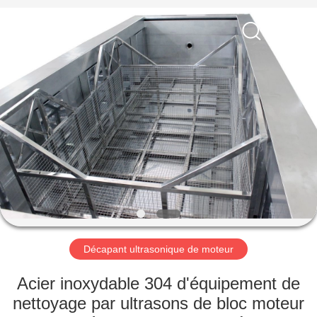
2026
AG
Sonic
Technology
limited.
All
Rights
Reserved.
MAISON
PRODUITS
VR
SHOW
AU
SUJET
Décapant ultrasonique de moteur
DE
Acier inoxydable 304 d'équipement de
NOUS
nettoyage par ultrasons de bloc moteur