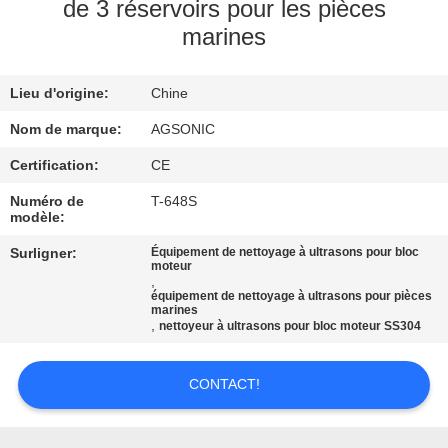
de 3 réservoirs pour les pièces
marines
VISITE
D'USINE
Lieu d'origine:
Chine
CONTRÔLE
Nom de marque:
AGSONIC
DE
Certification:
CE
QUALITÉ
Numéro de
T-648S
modèle:
Surligner:
Équipement de nettoyage à ultrasons pour bloc
CONTACTEZ-
moteur
,
NOUS
équipement de nettoyage à ultrasons pour pièces
marines
,
nettoyeur à ultrasons pour bloc moteur SS304
NOUVELLES
CONTACT!
DEMANDEZ