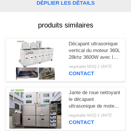
UNE
DÉPLIER LES DÉTAILS
CITATION
produits similaires
PLAN
DU
Décapant ultrasonique
SITE
vertical du moteur 360L
28khz 3600W avec le
couvercle/drainage
PRIVACY
negotiable MOQ:1 UNITÉ
articulés
CONTACT
POLICY
Jante de roue nettoyant
le décapant
ultrasonique de moteur
avec le PLC
negotiable MOQ:1 UNITÉ
hydraulique
CONTACT
d'ascenseur