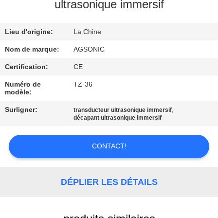
ultrasonique immersif
VISITE
Lieu d'origine:
La Chine
D'USINE
Nom de marque:
AGSONIC
CONTRÔLE
Certification:
CE
DE
Numéro de
TZ-36
modèle:
QUALITÉ
Surligner:
,
transducteur ultrasonique immersif
décapant ultrasonique immersif
CONTACTEZ-
NOUS
CONTACT!
NOUVELLES
DÉPLIER LES DÉTAILS
DEMANDEZ