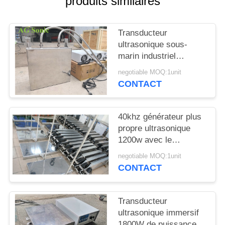
produits similaires
UNE
CITATION
Transducteur
ultrasonique sous-
PLAN
marin industriel
DU
puissant d'immersion
negotiable MOQ:1unit
de transducteur
SITE
CONTACT
PRIVACY
40khz générateur plus
propre ultrasonique
POLICY
1200w avec le
transducteur de
negotiable MOQ:1unit
nettoyage ultrasonique
CONTACT
Transducteur
ultrasonique immersif
1800W de puissance