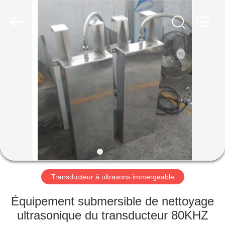
2026
AG
Sonic
Technology
limited.
All
Rights
Reserved.
MAISON
PRODUITS
VR
SHOW
AU
SUJET
Transducteur à ultrasons immergeable
DE
Équipement submersible de nettoyage
NOUS
ultrasonique du transducteur 80KHZ