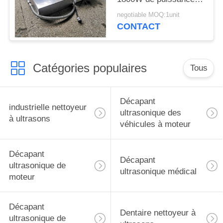
réglable pour de
negotiable MOQ:1unit
grandes pièces de
CONTACT
moule
Catégories populaires
Tous
Décapant
industrielle nettoyeur
ultrasonique des
à ultrasons
véhicules à moteur
Décapant
Décapant
ultrasonique de
ultrasonique médical
moteur
Décapant
Dentaire nettoyeur à
ultrasonique de