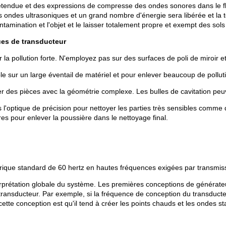
l'étendue et des expressions de compresse des ondes sonores dans le f
 ondes ultrasoniques et un grand nombre d'énergie sera libérée et la 
ntamination et l'objet et le laisser totalement propre et exempt des sol
ues de transducteur
r la pollution forte. N'employez pas sur des surfaces de poli de miroi
e sur un large éventail de matériel et pour enlever beaucoup de pollut
 des pièces avec la géométrie complexe. Les bulles de cavitation peuve
s l'optique de précision pour nettoyer les parties très sensibles comme 
es pour enlever la poussière dans le nettoyage final.
trique standard de 60 hertz en hautes fréquences exigées par transmiss
terprétation globale du système. Les premières conceptions de générat
ansducteur. Par exemple, si la fréquence de conception du transducteu
tte conception est qu'il tend à créer les points chauds et les ondes sta