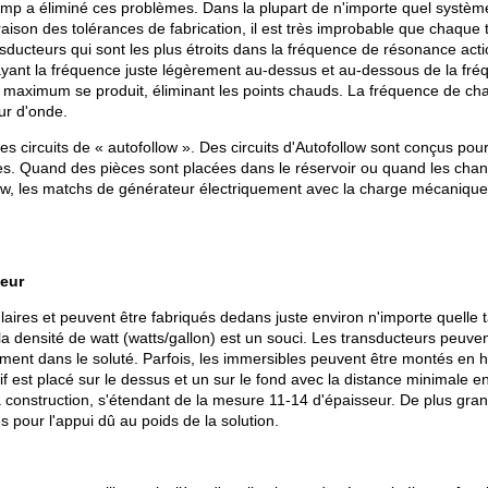
 a éliminé ces problèmes. Dans la plupart de n'importe quel système 
raison des tolérances de fabrication, il est très improbable que chaq
sducteurs qui sont les plus étroits dans la fréquence de résonance acti
layant la fréquence juste légèrement au-dessus et au-dessous de la fréq
é maximum se produit, éliminant les points chauds. La fréquence de c
ur d'onde.
circuits de « autofollow ». Des circuits d'Autofollow sont conçus pour
les. Quand des pièces sont placées dans le réservoir ou quand les cha
ow, les matchs de générateur électriquement avec la charge mécanique, 
teur
aires et peuvent être fabriqués dedans juste environ n'importe quelle t
a densité de watt (watts/gallon) est un souci. Les transducteurs peuve
ent dans le soluté. Parfois, les immersibles peuvent être montés en ha
f est placé sur le dessus et un sur le fond avec la distance minimale e
 construction, s'étendant de la mesure 11-14 d'épaisseur. De plus grands
s pour l'appui dû au poids de la solution.