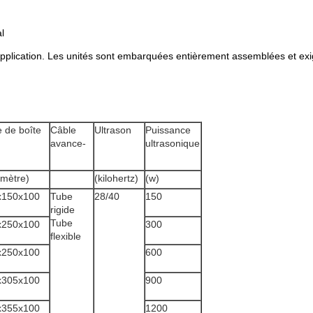
l
application. Les unités sont embarquées entièrement assemblées et exig
le de boîte
Câble
Ultrason
Puissance
avance-
ultrasonique
limètre)
(kilohertz)
(w)
x150x100
Tube
28/40
150
rigide
Tube
x250x100
300
flexible
x250x100
600
x305x100
900
x355x100
1200