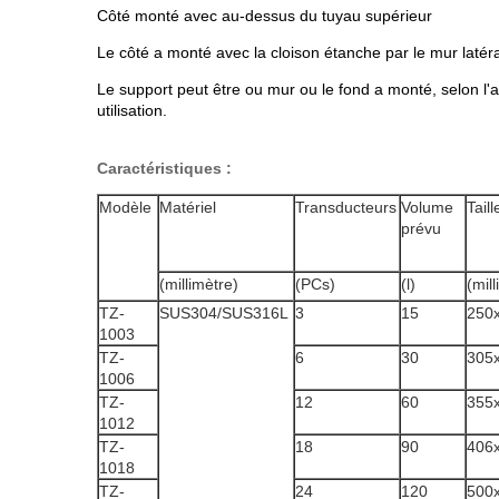
Côté monté avec au-dessus du tuyau supérieur
Le côté a monté avec la cloison étanche par le mur latéra
Le support peut être ou mur ou le fond a monté, selon l'
utilisation.
Caractéristiques :
Modèle
Matériel
Transducteurs
Volume
Tail
prévu
(millimètre)
(PCs)
(l)
(mil
TZ-
SUS304/SUS316L
3
15
250
1003
TZ-
6
30
305
1006
TZ-
12
60
355
1012
TZ-
18
90
406
1018
TZ-
24
120
500