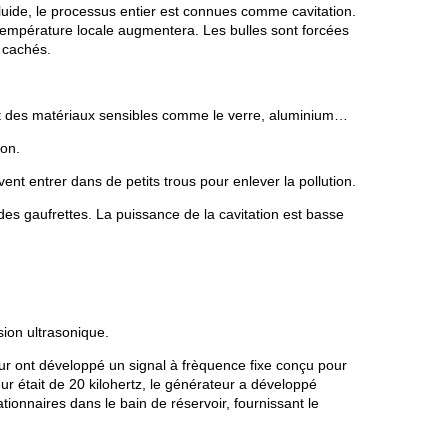
luide, le processus entier est connues comme cavitation.
température locale augmentera. Les bulles sont forcées
s cachés.
r et des matériaux sensibles comme le verre, aluminium…
ion.
nt entrer dans de petits trous pour enlever la pollution.
des gaufrettes. La puissance de la cavitation est basse
ion ultrasonique.
eur ont développé un signal à frèquence fixe conçu pour
r était de 20 kilohertz, le générateur a développé
tionnaires dans le bain de réservoir, fournissant le