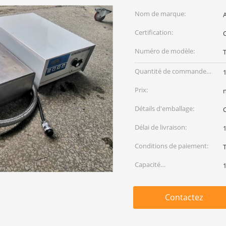
Nom de marque:
Certification:
Numéro de modèle:
Quantité de commande
min:
Prix:
Détails d'emballage:
Délai de livraison:
Conditions de paiement:
Capacité
d'approvisionnement:
Contactez