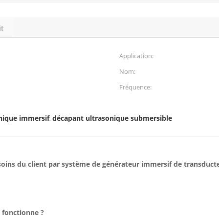
it
Application:
Nom:
Fréquence:
nique immersif
décapant ultrasonique submersible
,
oins du client par système de générateur immersif de transduct
 fonctionne ?