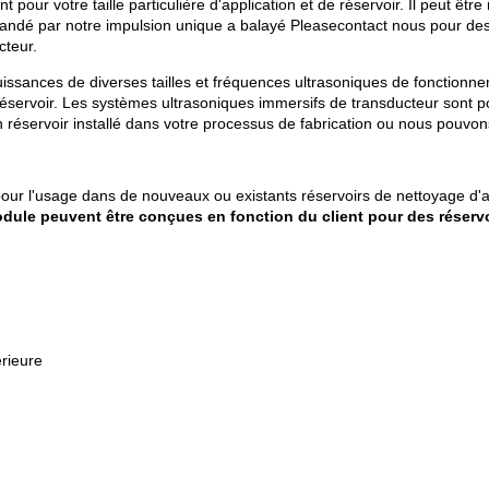
 pour votre taille particulière d'application et de réservoir. Il peut êtr
commandé par notre impulsion unique a balayé Pleasecontact nous pour de
cteur.
sances de diverses tailles et fréquences ultrasoniques de fonctionnem
éservoir. Les systèmes ultrasoniques immersifs de transducteur sont port
n réservoir installé dans votre processus de fabrication ou nous pouvo
r l'usage dans de nouveaux ou existants réservoirs de nettoyage d'améli
dule peuvent être conçues en fonction du client pour des réservoir
érieure