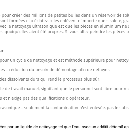
e pour créer des millions de petites bulles dans un réservoir de sol
ont formées et « éclatez- » les enlèvent n'importe quels saleté, g
 avec le nettoyage ultrasonique est que les pièces en aluminium ne
es quoiqu'elles aient été propres. Si vous allez peindre les pièces p
ur
 pour un cycle de nettoyage et est méthode supérieure pour nettoye
èces – réduction du besoin de démontage afin de nettoyer.
 des dissolvants durs qui rend le processus plus sûr.
le de travail manuel, signifiant que le personnel sont libre pour m
 et n'exige pas des qualifications d'opérateur.
asonique – seulement la contamination n'est enlevée, pas le subst
 par un liquide de nettoyage tel que l'eau avec un additif détersif a