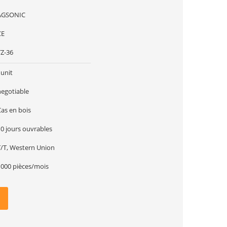
AGSONIC
CE
TZ-36
1unit
negotiable
Cas en bois
10 jours ouvrables
T/T, Western Union
1000 pièces/mois