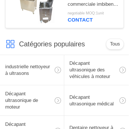
commerciale imbibent
de le réservoir les
negotiable MOQ:1unit
roues verrouillables de
CONTACT
roulette
Catégories populaires
Tous
Décapant
industrielle nettoyeur
ultrasonique des
à ultrasons
véhicules à moteur
Décapant
Décapant
ultrasonique de
ultrasonique médical
moteur
Décapant
Dentaire nettoyeur à