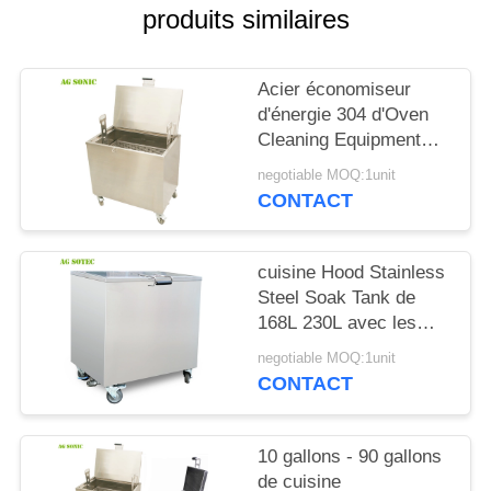
UNE
produits similaires
CITATION
Acier économiseur
PLAN
d'énergie 304 d'Oven
Cleaning Equipment
DU
Tanks Stainless pour le
negotiable MOQ:1unit
SITE
nettoyage de cuisine
CONTACT
PRIVACY
cuisine Hood Stainless
POLICY
Steel Soak Tank de
168L 230L avec les
roues verrouillables de
negotiable MOQ:1unit
roulette
CONTACT
10 gallons - 90 gallons
de cuisine