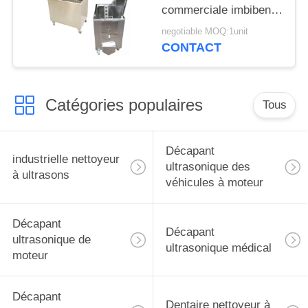
commerciale imbibent
de le réservoir les
negotiable MOQ:1unit
roues verrouillables de
CONTACT
roulette
Catégories populaires
Tous
Décapant
industrielle nettoyeur
ultrasonique des
à ultrasons
véhicules à moteur
Décapant
Décapant
ultrasonique de
ultrasonique médical
moteur
Décapant
Dentaire nettoyeur à