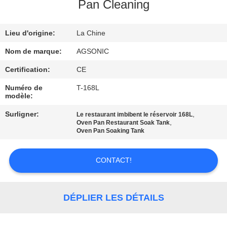
Pan Cleaning
VISITE
Lieu d'origine:
La Chine
D'USINE
Nom de marque:
AGSONIC
CONTRÔLE
Certification:
CE
DE
Numéro de
T-168L
modèle:
QUALITÉ
Surligner:
,
Le restaurant imbibent le réservoir 168L
,
Oven Pan Restaurant Soak Tank
CONTACTEZ-
Oven Pan Soaking Tank
NOUS
CONTACT!
NOUVELLES
DÉPLIER LES DÉTAILS
DEMANDEZ