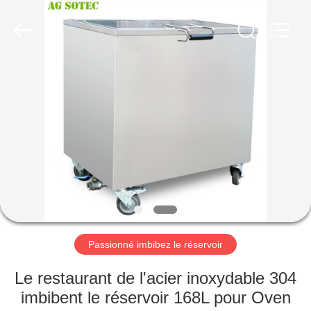
2026
AG
Sonic
Technology
limited.
All
Rights
Reserved.
MAISON
PRODUITS
VR
SHOW
AU
SUJET
Passionné imbibez le réservoir
DE
Le restaurant de l'acier inoxydable 304
NOUS
imbibent le réservoir 168L pour Oven