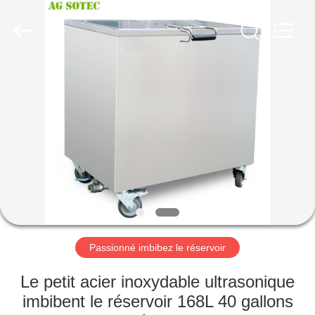
2026
AG
Sonic
Technology
limited.
All
Rights
Reserved.
MAISON
PRODUITS
VR
SHOW
AU
SUJET
Passionné imbibez le réservoir
DE
Le petit acier inoxydable ultrasonique
NOUS
imbibent le réservoir 168L 40 gallons