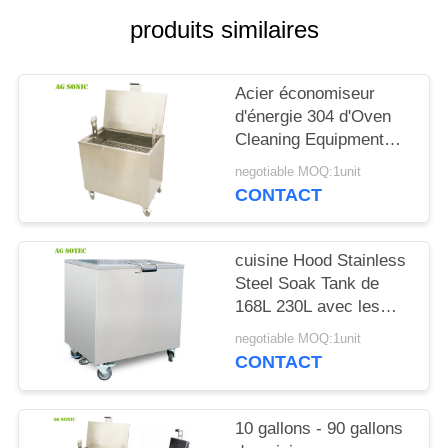
UNE
produits similaires
CITATION
Acier économiseur
PLAN
d'énergie 304 d'Oven
DU
Cleaning Equipment
Tanks Stainless pour le
SITE
negotiable MOQ:1unit
nettoyage de cuisine
CONTACT
PRIVACY
POLICY
cuisine Hood Stainless
Steel Soak Tank de
168L 230L avec les
roues verrouillables de
negotiable MOQ:1unit
roulette
CONTACT
10 gallons - 90 gallons