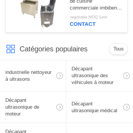
de cuisine
commerciale imbibent
de le réservoir les
negotiable MOQ:1unit
roues verrouillables de
CONTACT
roulette
Catégories populaires
Tous
Décapant
industrielle nettoyeur
ultrasonique des
à ultrasons
véhicules à moteur
Décapant
Décapant
ultrasonique de
ultrasonique médical
moteur
Décapant