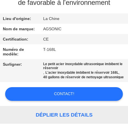
de favorable à l'environnement
VISITE
Lieu d'origine:
La Chine
D'USINE
Nom de marque:
AGSONIC
CONTRÔLE
Certification:
CE
DE
Numéro de
T-168L
modèle:
QUALITÉ
Surligner:
Le petit acier inoxydable ultrasonique imbibent le
réservoir
,
,
L'acier inoxydable imbibent le réservoir 168L
CONTACTEZ-
40 gallons de réservoir de nettoyage ultrasonique
NOUS
CONTACT!
NOUVELLES
DÉPLIER LES DÉTAILS
DEMANDEZ